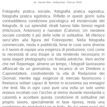
ph. Sandro Bini - Selfportrait - Firenze 2006
Fotografia pratica sociale, fotografia pratica egoistica,
fotografia pratica egotistica. Rifletto in questi giorni sulla
contraddittoria condizione psicologica ed esistenziale del
fotografo, di cui splendidi ritratti hanno fatto famosi registi
(Hitchcock, Antonioni) e narratori (Calvino). Un mestiere
sociale condotto il più delle volte in solitudine. Mi riferisco
senz’altro alla figura del Fotoreporter. Nella fotografia
commerciale, moda e pubblicità, forse le cose sono diverse
e il lavoro di equipe una esigenza di produzione, così come
la necessità di una troupe si sta rendendo necessaria in
tanta staged photography con finalità artistiche. Vero anche
che nel Reportage, almeno un tempo, i fotografi lavoravano
affiancati da un giornalista, su incarico di un Direttore o
Caporedattore, condividendo la vita di Redazione dei
Giornali, mentre oggi esigenze di mercato favoriscono i
freelance solitari capaci di fornire in economia sia immagini
che testi. Ma in ogni caso pure una volta un solo uomo
restava incollato con l’occhio al mirino durante mondanità o
calamità e accettare questa condizione di solitudine nel
proprio lavoro, specialmente in fase ripresa, resta una
condizione da metabolizzare in fretta, fin dai primi passi del